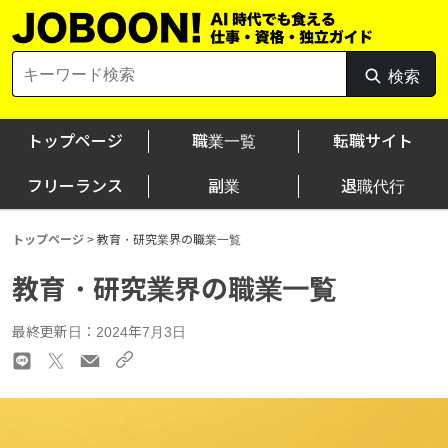
Skip
to
content
Search
検索
検
for:
索
トップページ
職業一覧
転職サイト
フリーランス
副業
退職代行
トップページ
>
教育・研究業界の職業一覧
教育・研究業界の職業一覧
最終更新日：2024年7月3日