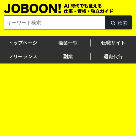
Skip
to
content
Search
検索
検
for:
索
トップページ
職業一覧
転職サイト
フリーランス
副業
退職代行