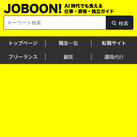
Skip
to
content
Search
検索
検
for:
索
トップページ
職業一覧
転職サイト
フリーランス
副業
退職代行