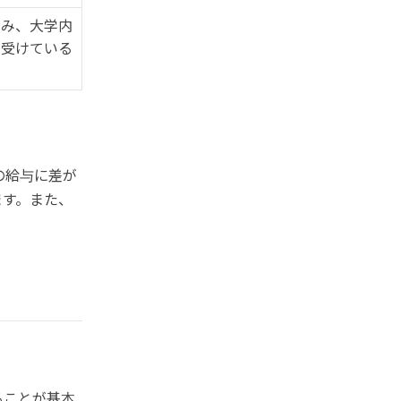
積み、大学内
を受けている
の給与に差が
ます。また、
。
ることが基本