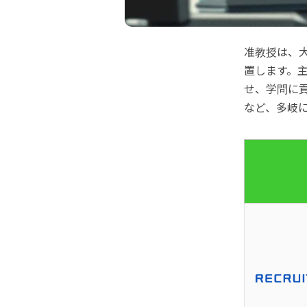
准教授は、
置します。
せ、学問に
など、多岐