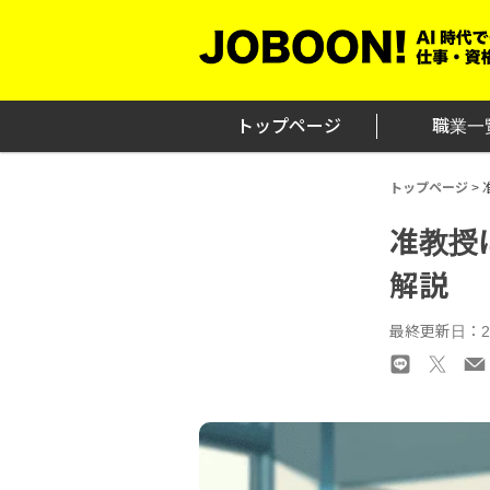
Skip
to
content
トップページ
職業一
トップページ
>
准教授
解説
最終更新日：20