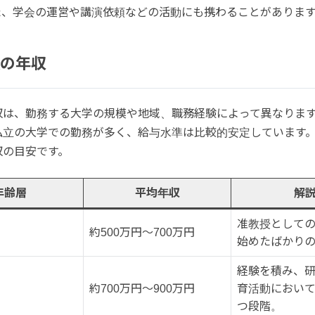
た、学会の運営や講演依頼などの活動にも携わることがありま
の年収
収は、勤務する大学の規模や地域、職務経験によって異なりま
私立の大学での勤務が多く、給与水準は比較的安定しています
収の目安です。
年齢層
平均年収
解
准教授として
約500万円～700万円
始めたばかり
経験を積み、
約700万円～900万円
育活動におい
つ段階。