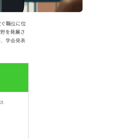
次ぐ職位に位
分野を発展さ
筆、学会発表
ス