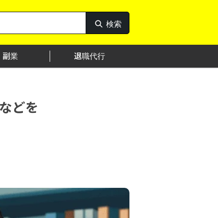
検索
検
索
副業
退職代行
などを