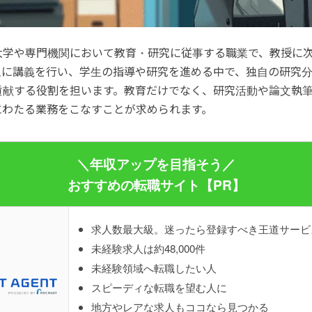
大学や専門機関において教育・研究に従事する職業で、教授に
主に講義を行い、学生の指導や研究を進める中で、独自の研究
貢献する役割を担います。教育だけでなく、研究活動や論文執
にわたる業務をこなすことが求められます。
＼年収アップを目指そう／
おすすめの転職サイト【PR】
求人数最大級。迷ったら登録すべき王道サービ
未経験求人は約48,000件
未経験領域へ転職したい人
スピーディな転職を望む人に
地方やレアな求人もココなら見つかる