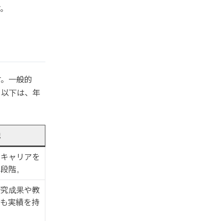
す。
す。一般的
。以下は、年
説
のキャリアを
の段階。
研究成果や教
ても実績を持