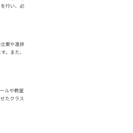
トを行い、必
の立案や進捗
ます。また、
ュールや教室
わせたクラス