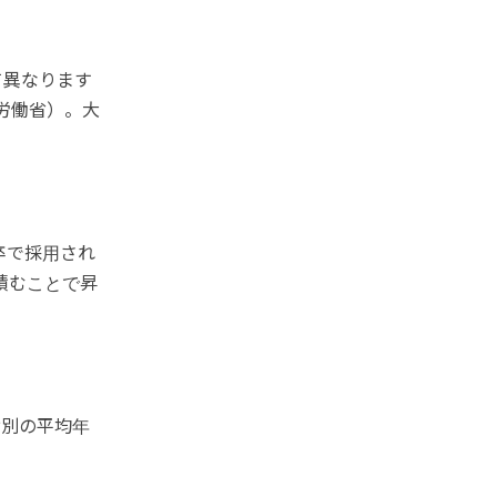
て異なります
労働省）。大
。
卒で採用され
積むことで昇
齢別の平均年