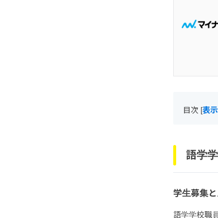
目次
[
表示
語学学
学生募集と
語学学校職