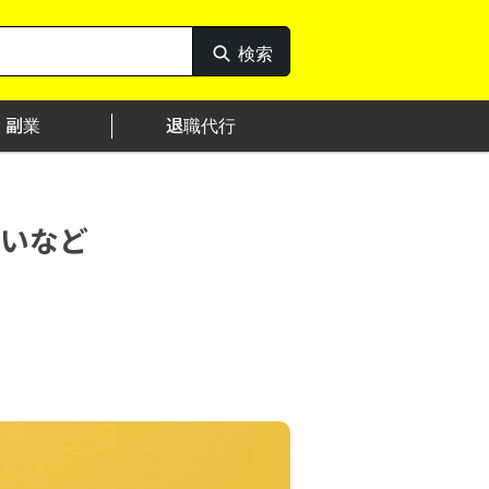
検索
検
索
副業
退職代行
いなど