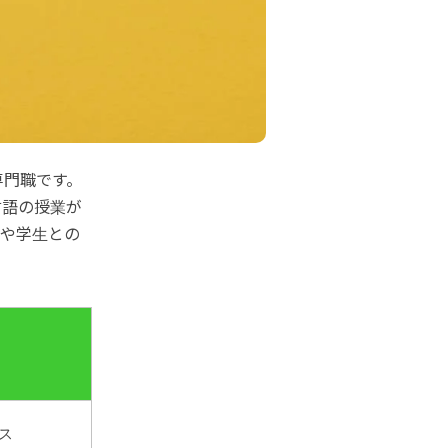
専門職です。
言語の授業が
師や学生との
ス