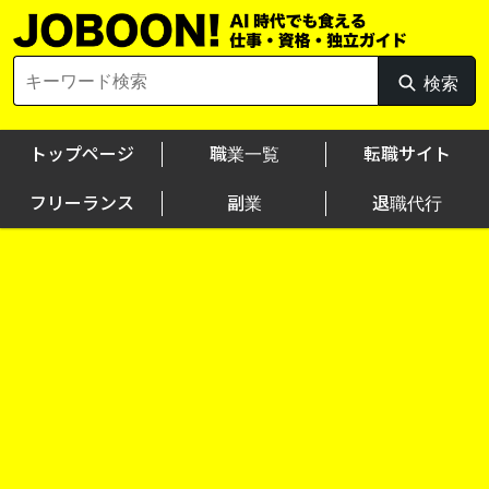
Skip
to
content
Search
検索
検
for:
索
トップページ
職業一覧
転職サイト
フリーランス
副業
退職代行