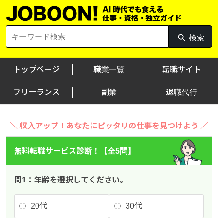
Skip
to
Search
content
検索
検
for:
索
トップページ
職業一覧
転職サイト
フリーランス
副業
退職代行
＼ 収入アップ！あなたにピッタリの仕事を見つけよう ／
無料転職サービス診断！【全5問】
問1：年齢を選択してください。
20代
30代