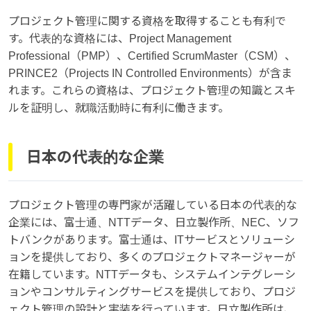
プロジェクト管理に関する資格を取得することも有利で
す。代表的な資格には、Project Management
Professional（PMP）、Certified ScrumMaster（CSM）、
PRINCE2（Projects IN Controlled Environments）が含ま
れます。これらの資格は、プロジェクト管理の知識とスキ
ルを証明し、就職活動時に有利に働きます。
日本の代表的な企業
プロジェクト管理の専門家が活躍している日本の代表的な
企業には、富士通、NTTデータ、日立製作所、NEC、ソフ
トバンクがあります。富士通は、ITサービスとソリューシ
ョンを提供しており、多くのプロジェクトマネージャーが
在籍しています。NTTデータも、システムインテグレーシ
ョンやコンサルティングサービスを提供しており、プロジ
ェクト管理の設計と実装を行っています。日立製作所は、