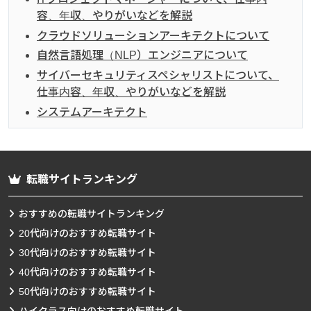
容、年収、やりがいなどを解説
クラウドソリューションアーキテクトについて
自然言語処理（NLP）エンジニアについて
サイバーセキュリティスペシャリストについて、
仕事内容、年収、やりがいなどを解説
システムアーキテクト
転職サイトランキング
おすすめの転職サイトランキング
20代向けのおすすめ転職サイト
30代向けのおすすめ転職サイト
40代向けのおすすめ転職サイト
50代向けのおすすめ転職サイト
ハイクラス向けのおすすめ転職サイト