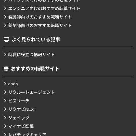
エンジニア向けのおすすめ転職サイト
看護師向けのおすすめ転職サイト
薬剤師向けのおすすめ転職サイト
よく見られている記事
就職に役立つ情報サイト
おすすめの転職サイト
doda
リクルートエージェント
ビズリーチ
リクナビNEXT
ジェイック
マイナビ転職
レバテックキャリア