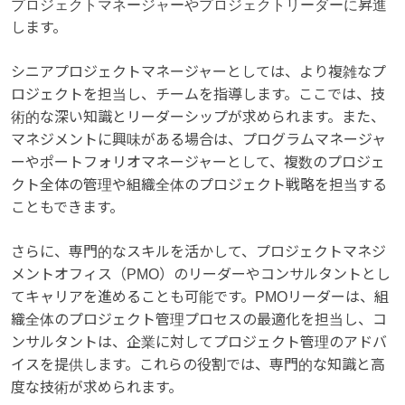
プロジェクトマネージャーやプロジェクトリーダーに昇進
します。
シニアプロジェクトマネージャーとしては、より複雑なプ
ロジェクトを担当し、チームを指導します。ここでは、技
術的な深い知識とリーダーシップが求められます。また、
マネジメントに興味がある場合は、プログラムマネージャ
ーやポートフォリオマネージャーとして、複数のプロジェ
クト全体の管理や組織全体のプロジェクト戦略を担当する
こともできます。
さらに、専門的なスキルを活かして、プロジェクトマネジ
メントオフィス（PMO）のリーダーやコンサルタントとし
てキャリアを進めることも可能です。PMOリーダーは、組
織全体のプロジェクト管理プロセスの最適化を担当し、コ
ンサルタントは、企業に対してプロジェクト管理のアドバ
イスを提供します。これらの役割では、専門的な知識と高
度な技術が求められます。