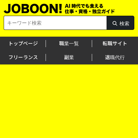
Skip
to
content
Search
検索
検
for:
索
トップページ
職業一覧
転職サイト
フリーランス
副業
退職代行