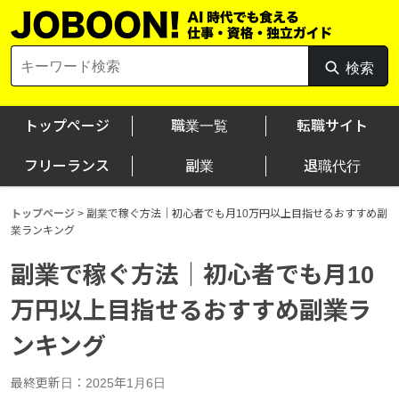
Skip
to
content
Search
検索
検
for:
索
トップページ
職業一覧
転職サイト
フリーランス
副業
退職代行
トップページ
>
副業で稼ぐ方法｜初心者でも月10万円以上目指せるおすすめ副
業ランキング
副業で稼ぐ方法｜初心者でも月10
万円以上目指せるおすすめ副業ラ
ンキング
最終更新日：2025年1月6日