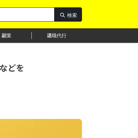
検索
検
索
副業
退職代行
などを