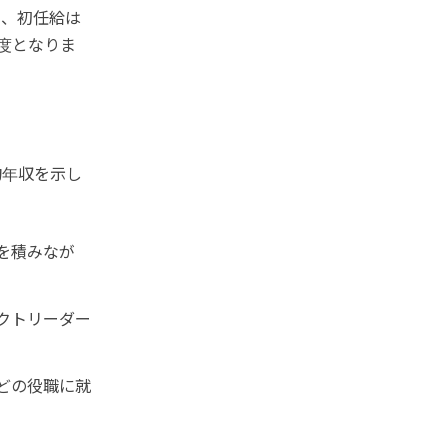
に、初任給は
程度となりま
均年収を示し
験を積みなが
ェクトリーダー
などの役職に就