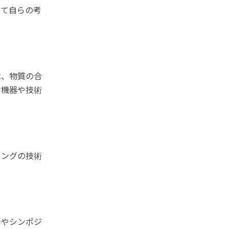
じて自らの考
は、物質の合
な機器や技術
リングの技術
会やシンポジ