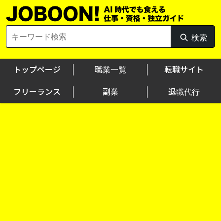
Skip
to
content
Search
検索
検
for:
索
トップページ
職業一覧
転職サイト
フリーランス
副業
退職代行