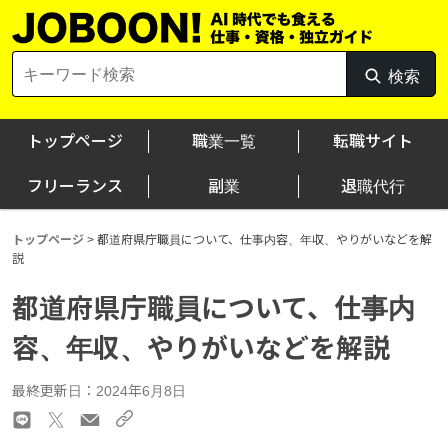
Skip
to
content
Search
検索
検
for:
索
トップページ
職業一覧
転職サイト
フリーランス
副業
退職代行
トップページ
>
都道府県庁職員について、仕事内容、年収、やりがいなどを解
説
都道府県庁職員について、仕事内
容、年収、やりがいなどを解説
最終更新日：2024年6月8日