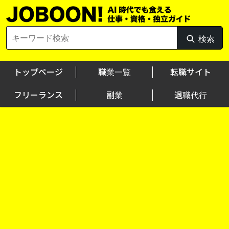
Skip
to
content
Search
検索
検
for:
索
トップページ
職業一覧
転職サイト
フリーランス
副業
退職代行