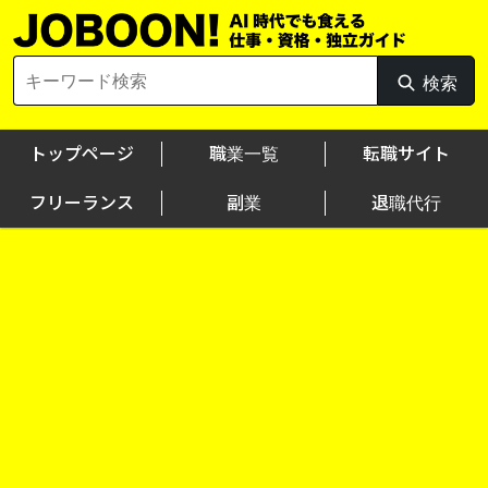
Skip
to
content
Search
検索
検
for:
索
トップページ
職業一覧
転職サイト
フリーランス
副業
退職代行