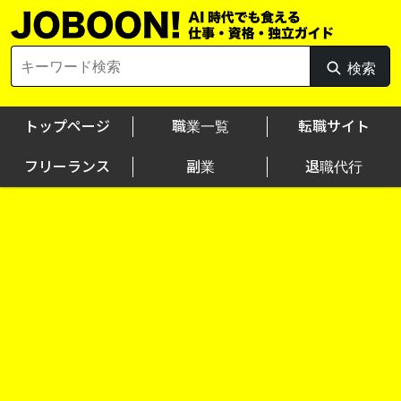
Skip
to
content
Search
検索
検
for:
索
トップページ
職業一覧
転職サイト
フリーランス
副業
退職代行