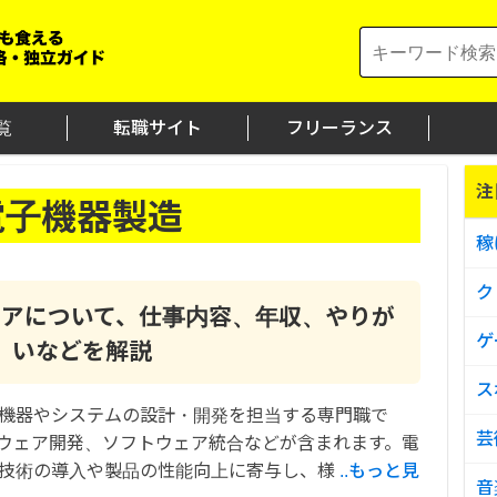
Search
for:
覧
転職サイト
フリーランス
注
電子機器製造
稼
ク
ニアについて、仕事内容、年収、やりが
ゲ
いなどを解説
ス
機器やシステムの設計・開発を担当する専門職で
芸
ウェア開発、ソフトウェア統合などが含まれます。電
技術の導入や製品の性能向上に寄与し、様
..もっと見
音