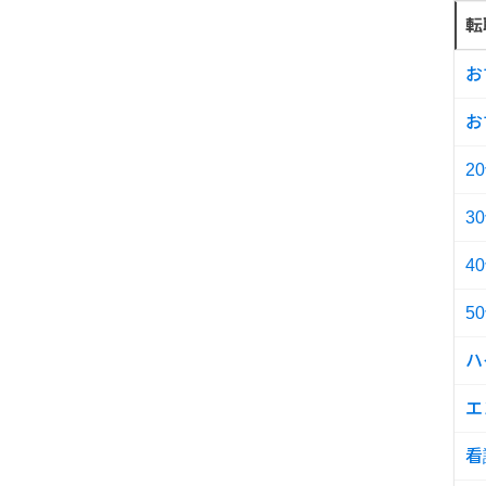
転
お
お
2
3
4
5
ハ
エ
看