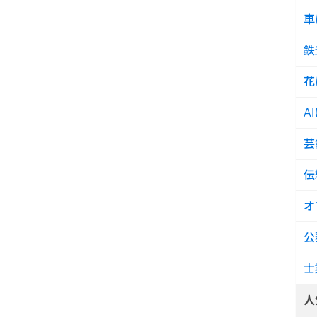
車
鉄
花
A
芸
伝
オ
公
士
人