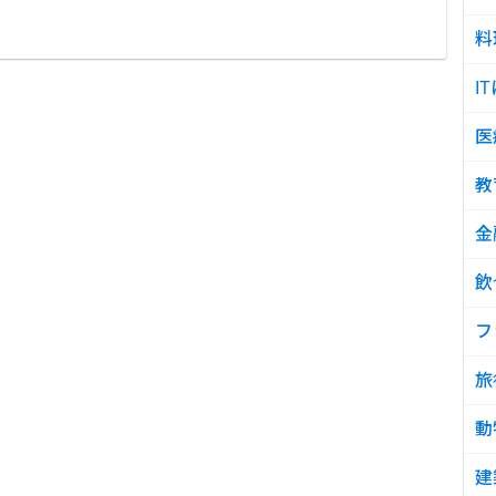
料
I
医
教
金
飲
フ
旅
動
建