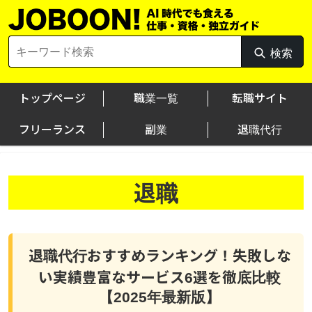
Skip
to
content
Search
検索
検
for:
索
トップページ
職業一覧
転職サイト
フリーランス
副業
退職代行
退職
退職代行おすすめランキング！失敗しな
い実績豊富なサービス6選を徹底比較
【2025年最新版】