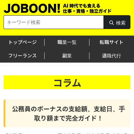
Skip
to
content
Search
検索
検
for:
索
トップページ
職業一覧
転職サイト
フリーランス
副業
退職代行
コラム
公務員のボーナスの支給額、支給日、手
取り額まで完全ガイド！