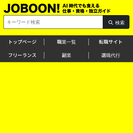
Skip
to
content
Search
検索
検
for:
索
トップページ
職業一覧
転職サイト
フリーランス
副業
退職代行