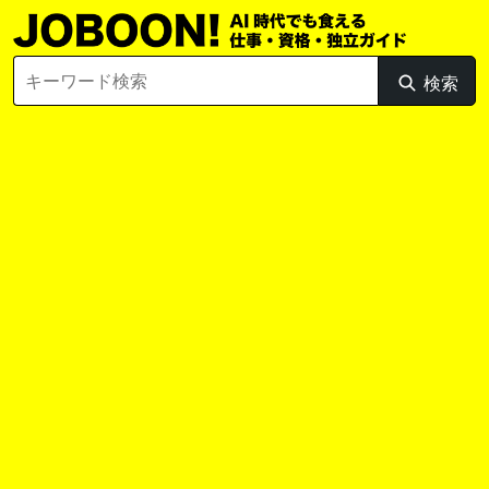
Skip
to
content
Search
検索
検
for:
索