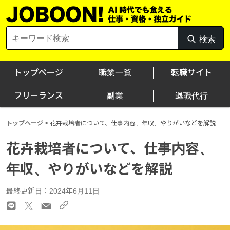
Skip
to
content
Search
検索
検
for:
索
トップページ
職業一覧
転職サイト
フリーランス
副業
退職代行
トップページ
>
花卉栽培者について、仕事内容、年収、やりがいなどを解説
花卉栽培者について、仕事内容、
年収、やりがいなどを解説
最終更新日：2024年6月11日