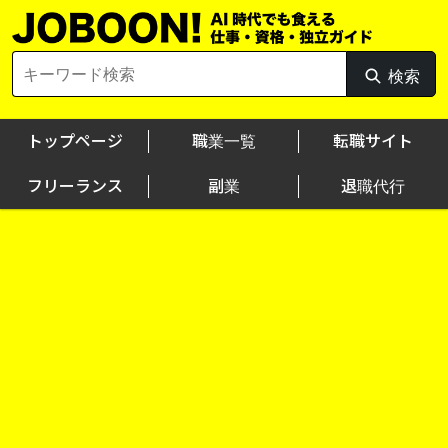
Skip
to
content
Search
検索
検
for:
索
トップページ
職業一覧
転職サイト
フリーランス
副業
退職代行