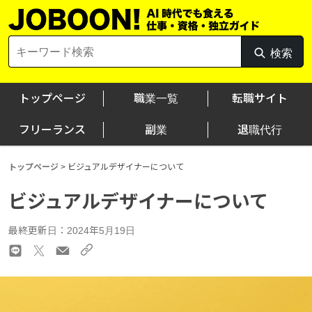
Skip
to
content
Search
検索
検
for:
索
トップページ
職業一覧
転職サイト
フリーランス
副業
退職代行
トップページ
>
ビジュアルデザイナーについて
ビジュアルデザイナーについて
最終更新日：2024年5月19日