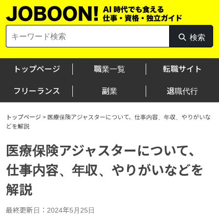
Skip
to
content
Search
検索
検
for:
索
トップページ
職業一覧
転職サイト
フリーランス
副業
退職代行
トップページ
>
医療保険アジャスターについて、仕事内容、年収、やりがいな
どを解説
医療保険アジャスターについて、
仕事内容、年収、やりがいなどを
解説
最終更新日：2024年5月25日