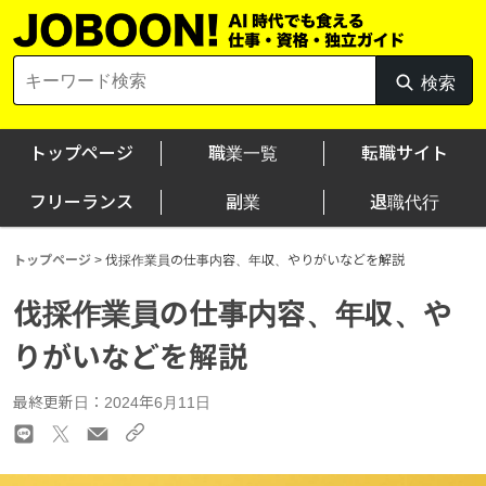
Skip
to
content
Search
検索
検
for:
索
トップページ
職業一覧
転職サイト
フリーランス
副業
退職代行
トップページ
>
伐採作業員の仕事内容、年収、やりがいなどを解説
伐採作業員の仕事内容、年収、や
りがいなどを解説
最終更新日：2024年6月11日