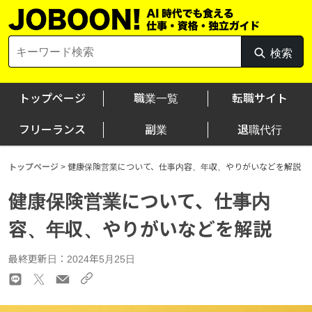
Skip
to
content
Search
検索
検
for:
索
トップページ
職業一覧
転職サイト
フリーランス
副業
退職代行
トップページ
>
健康保険営業について、仕事内容、年収、やりがいなどを解説
健康保険営業について、仕事内
容、年収、やりがいなどを解説
最終更新日：2024年5月25日