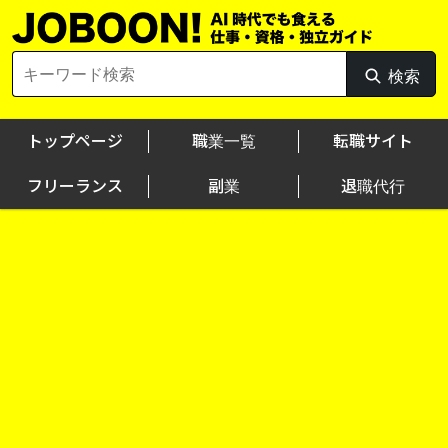
Skip
to
content
Search
検索
検
for:
索
トップページ
職業一覧
転職サイト
フリーランス
副業
退職代行