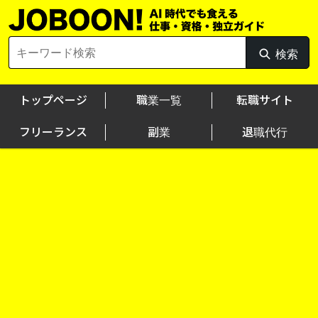
Skip
to
content
Search
検索
検
for:
索
トップページ
職業一覧
転職サイト
フリーランス
副業
退職代行