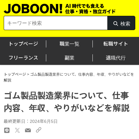
Skip
to
content
Search
検索
検
for:
索
トップページ
職業一覧
転職サイト
フリーランス
副業
退職代行
トップページ
>
ゴム製品製造業界について、仕事内容、年収、やりがいなどを
解説
ゴム製品製造業界について、仕事
内容、年収、やりがいなどを解説
最終更新日：2024年6月5日