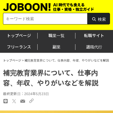
Skip
to
content
Search
検索
検
for:
索
トップページ
職業一覧
転職サイト
フリーランス
副業
退職代行
トップページ
>
補完教育業界について、仕事内容、年収、やりがいなどを解説
補完教育業界について、仕事内
容、年収、やりがいなどを解説
最終更新日：2024年5月23日