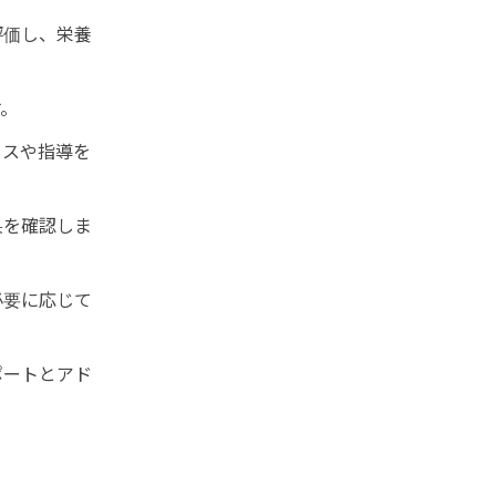
評価し、栄養
す。
イスや指導を
果を確認しま
必要に応じて
ポートとアド