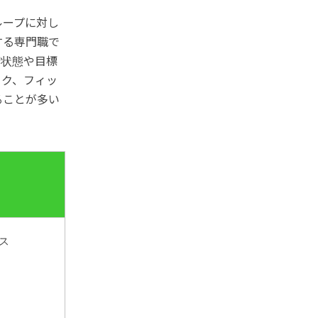
ループに対し
する専門職で
康状態や目標
ック、フィッ
ることが多い
ス