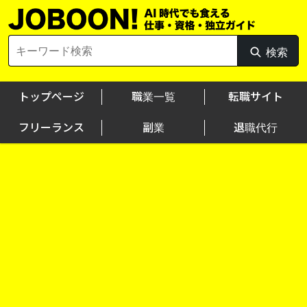
Skip
to
content
Search
検索
検
for:
索
トップページ
職業一覧
転職サイト
フリーランス
副業
退職代行