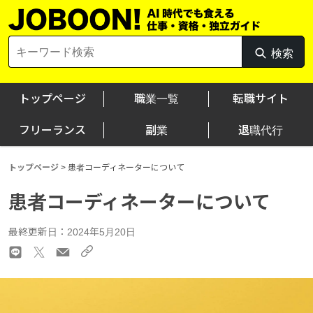
Skip
to
content
Search
検索
検
for:
索
トップページ
職業一覧
転職サイト
フリーランス
副業
退職代行
トップページ
>
患者コーディネーターについて
患者コーディネーターについて
最終更新日：2024年5月20日