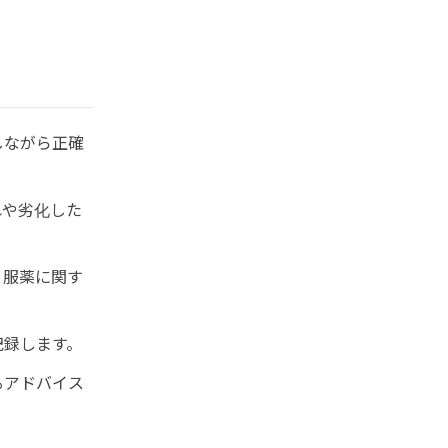
しながら正確
れや劣化した
、服薬に関す
記録します。
るアドバイス