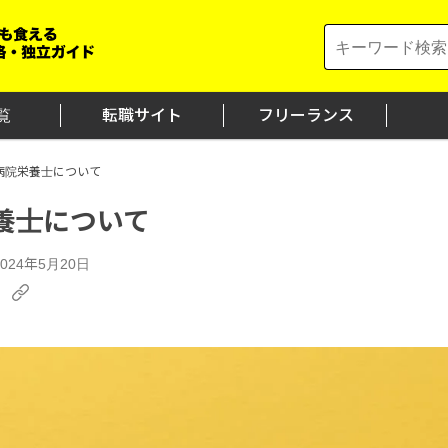
Search
for:
覧
転職サイト
フリーランス
病院栄養士について
養士について
24年5月20日