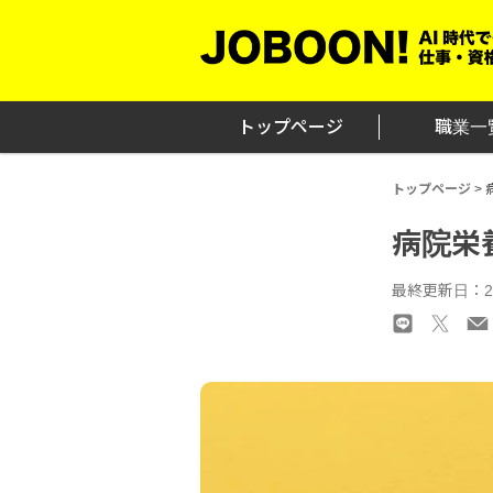
Skip
to
content
トップページ
職業一
トップページ
>
病院栄
最終更新日：20