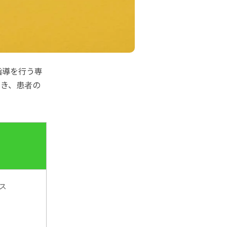
指導を行う専
働き、患者の
ス