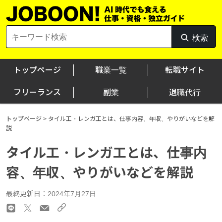
Skip
to
content
Search
検索
検
for:
索
トップページ
職業一覧
転職サイト
フリーランス
副業
退職代行
トップページ
>
タイル工・レンガ工とは、仕事内容、年収、やりがいなどを解
説
タイル工・レンガ工とは、仕事内
容、年収、やりがいなどを解説
最終更新日：2024年7月27日