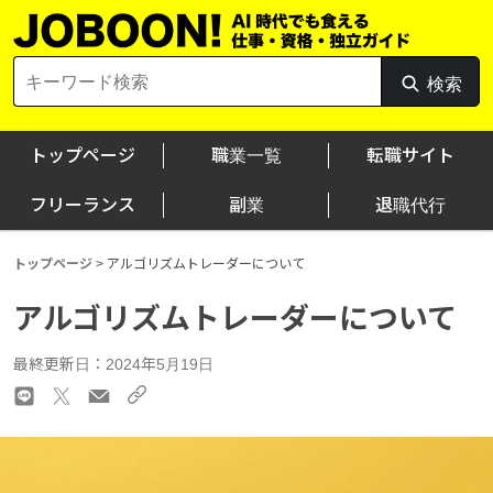
Skip
to
content
Search
検索
検
for:
索
トップページ
職業一覧
転職サイト
フリーランス
副業
退職代行
トップページ
>
アルゴリズムトレーダーについて
アルゴリズムトレーダーについて
最終更新日：2024年5月19日