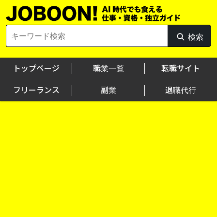
Skip
to
content
Search
検索
検
for:
索
トップページ
職業一覧
転職サイト
フリーランス
副業
退職代行