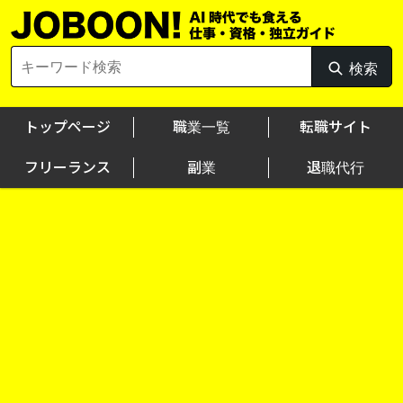
Skip
to
content
Search
検索
検
for:
索
トップページ
職業一覧
転職サイト
フリーランス
副業
退職代行