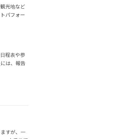
、観光地など
ストパフォー
行日程表や参
後には、報告
りますが、一