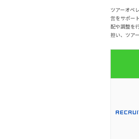
ツアーオペ
営をサポー
配や調整を
担い、ツア