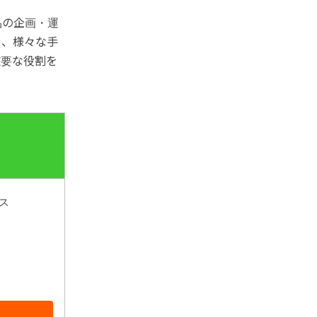
品の企画・運
う、様々な手
重要な役割を
ス