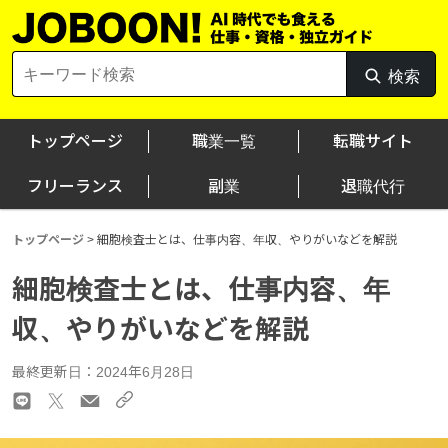
Skip
to
content
Search
検索
検
for:
索
トップページ
職業一覧
転職サイト
フリーランス
副業
退職代行
トップページ
>
細胞検査士とは、仕事内容、年収、やりがいなどを解説
細胞検査士とは、仕事内容、年
収、やりがいなどを解説
最終更新日：2024年6月28日