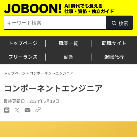
Skip
to
content
Search
検索
検
for:
索
トップページ
職業一覧
転職サイト
フリーランス
副業
退職代行
トップページ
>
コンポーネントエンジニア
コンポーネントエンジニア
最終更新日：2024年5月19日