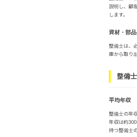
説明し、顧
します。
資材・部品
整備士は、
庫から取り
整備士
平均年収
整備士の年
年収は約30
持つ整備士