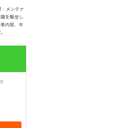
理・メンテナ
知識を駆使し
仕事内容、年
す。
ス