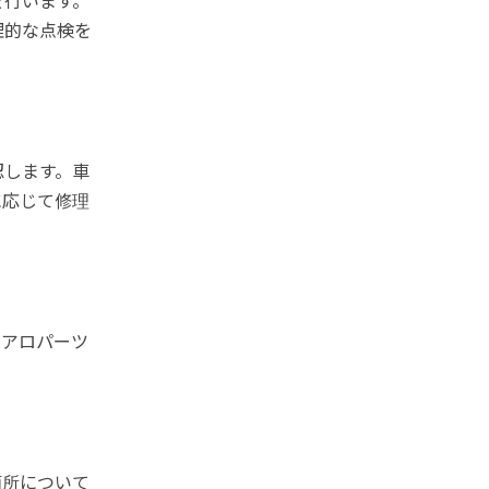
を行います。
理的な点検を
認します。車
に応じて修理
エアロパーツ
箇所について