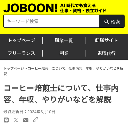
Skip
to
content
Search
検索
検
for:
索
トップページ
職業一覧
転職サイト
フリーランス
副業
退職代行
トップページ
>
コーヒー焙煎士について、仕事内容、年収、やりがいなどを解
説
コーヒー焙煎士について、仕事内
容、年収、やりがいなどを解説
最終更新日：2024年6月10日