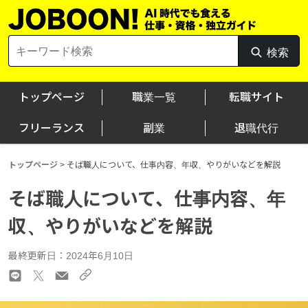
Skip
to
content
Search
検索
検
for:
索
トップページ
職業一覧
転職サイト
フリーランス
副業
退職代行
トップページ
>
そば職人について、仕事内容、年収、やりがいなどを解説
そば職人について、仕事内容、年
収、やりがいなどを解説
最終更新日：2024年6月10日