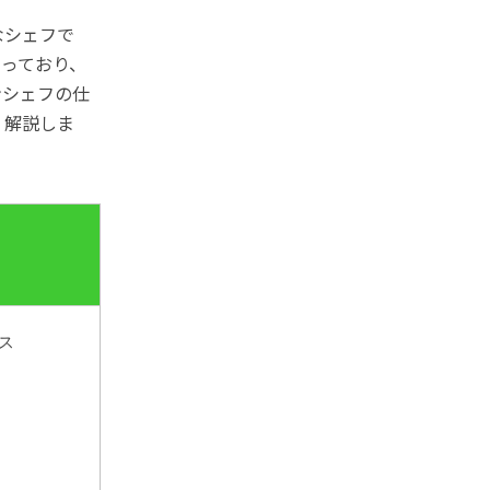
なシェフで
っており、
ンシェフの仕
く解説しま
ス