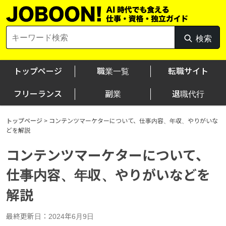
Skip
to
content
Search
検索
検
for:
索
トップページ
職業一覧
転職サイト
フリーランス
副業
退職代行
トップページ
>
コンテンツマーケターについて、仕事内容、年収、やりがいな
どを解説
コンテンツマーケターについて、
仕事内容、年収、やりがいなどを
解説
最終更新日：2024年6月9日