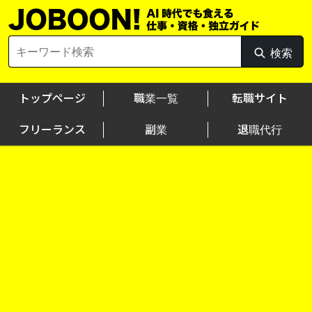
Skip
to
content
Search
検索
検
for:
索
トップページ
職業一覧
転職サイト
フリーランス
副業
退職代行