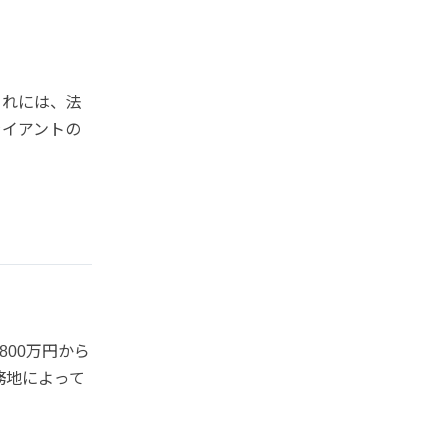
これには、法
ライアントの
800万円から
務地によって