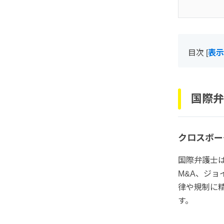
目次
[
表示
国際弁
クロスボー
国際弁護士
M&A、ジ
律や規制に
す。