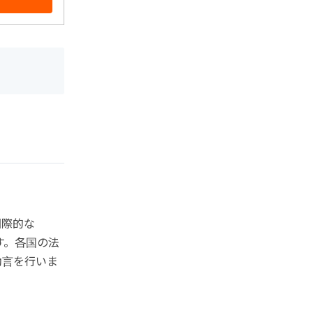
国際的な
す。各国の法
助言を行いま