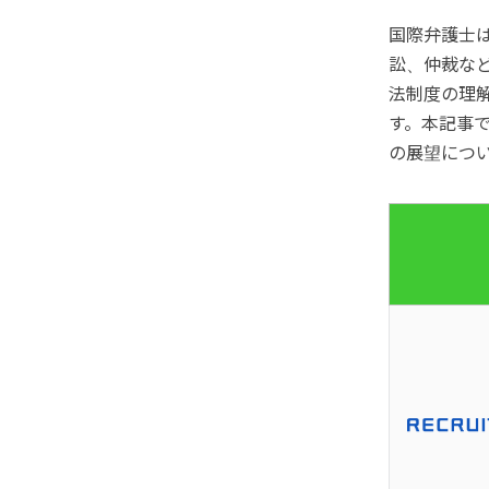
国際弁護士
訟、仲裁な
法制度の理
す。本記事
の展望につ