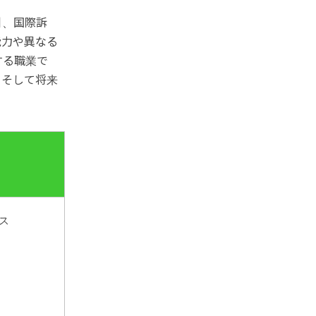
引、国際訴
能力や異なる
する職業で
、そして将来
ス