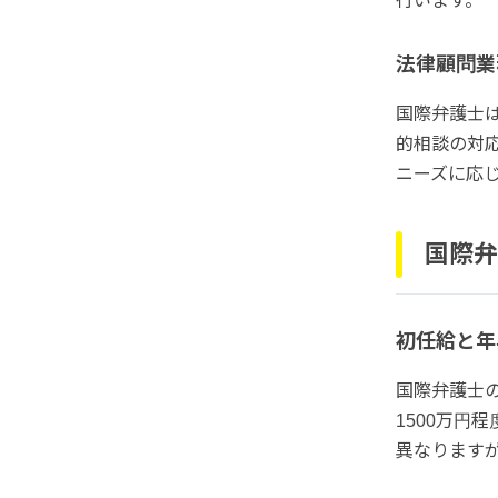
行います。
法律顧問業
国際弁護士
的相談の対
ニーズに応
国際弁
初任給と年
国際弁護士の
1500万円
異なります