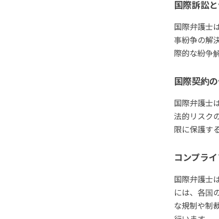
国際訴訟と
国際弁護士
事紛争の解
際的な紛争
国際契約の
国際弁護士
法的リスク
限に保護す
コンプライ
国際弁護士
には、各国
な規制や制