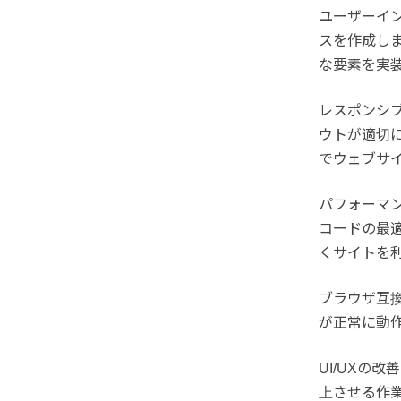
ユーザーイ
スを作成し
な要素を実
レスポンシ
ウトが適切
でウェブサ
パフォーマ
コードの最
くサイトを
ブラウザ互
が正常に動
UI/UXの
上させる作