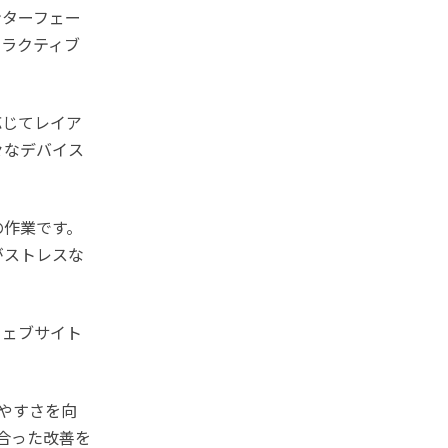
ンターフェー
タラクティブ
応じてレイア
々なデバイス
の作業です。
がストレスな
ウェブサイト
いやすさを向
合った改善を