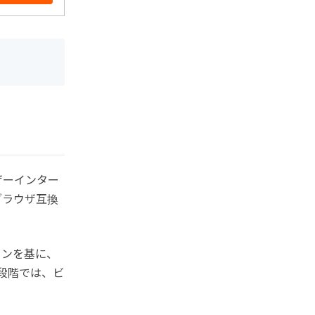
ザーインター
ブラウザ互換
インを基に、
の段階では、ビ